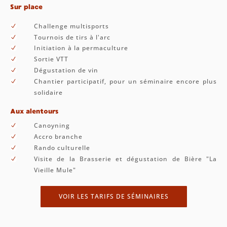
Sur place
Challenge multisports
N
Tournois de tirs à l'arc
N
Initiation à la permaculture
N
Sortie VTT
N
Dégustation de vin
N
Chantier participatif, pour un séminaire encore plus
N
solidaire
Aux alentours
Canoyning
N
Accro branche
N
Rando culturelle
N
Visite de la Brasserie et dégustation de Bière "La
N
Vieille Mule"
VOIR LES TARIFS DE SÉMINAIRES