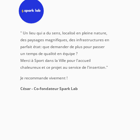
" Un lieu qui a du sens, localisé en pleine nature,
"Suite 
des paysages magnifiques, des infrastructures en
Domaine
parfait état: que demander de plus pour passer
nous av
un temps de qualité en équipe ?
nos sal
Merci à Sport dans la Ville pour l'accueil
journée
chaleureux et ce projet au service de l'insertion."
Ils ont 
challeng
Je recommande vivement !
Le doma
personn
César - Co-fondateur Spark Lab
A refai
Sylvie 