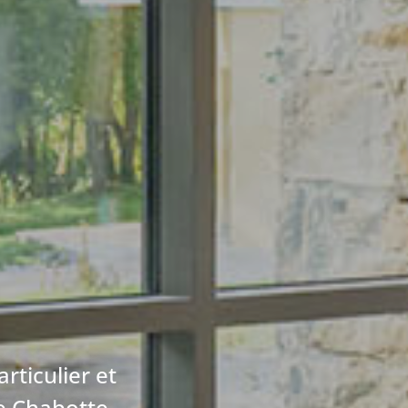
rticulier et
e Chabotte,